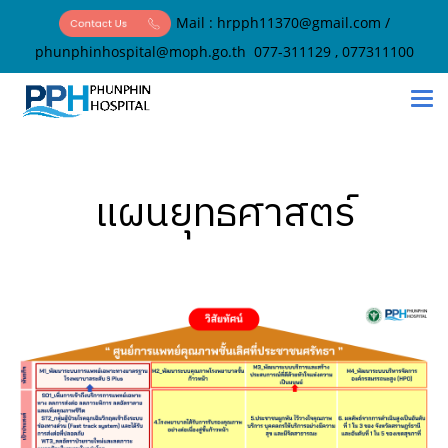
Mail :
hrpph11370@gmail.com
/
phunphinhospital@moph.go.th
077-311129 , 077311100
แผนยุทธศาสตร์